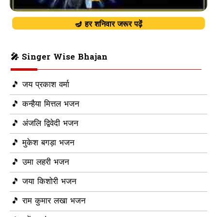
🪔 हर शनिवार जरूर पढ़ें
🎤 Singer Wise Bhajan
🎵 जय प्रकाश वर्मा
🎵 कन्हैया मित्तल भजन
🎵 अंजलि द्विवेदी भजन
🎵 मुकेश बगड़ा भजन
🎵 उमा लहरी भजन
🎵 जया किशोरी भजन
🎵 राम कुमार लखा भजन