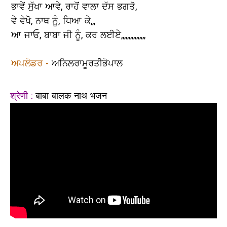
ਭਾਵੇਂ ਸੁੱਖਾ ਆਵੇ, ਰਾਹੋਂ ਵਾਲਾ ਦੱਸ ਭਗਤੋ,
ਵੇ ਵੇਖੋ, ਨਾਥ ਨੂੰ, ਧਿਆ ਕੇ,,,
ਆ ਜਾਓ, ਬਾਬਾ ਜੀ ਨੂੰ, ਕਰ ਲਈਏ,,,,,,,,,,,,,,,,
ਅਪਲੋਡਰ -
ਅਨਿਲਰਾਮੂਰਤੀਭੋਪਾਲ
श्रेणी :
बाबा बालक नाथ भजन