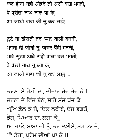
कदे होना नहीं ओहदे तो असी वख भगतो,
वे प्रीता नाथ नाल पा के,
आ जाओ बाबा जी नू कर लईए......
टूटे ना खैराती तंद, प्यार वाली बननी,
भगता दी जोगी नू, जरुर पैंदी मननी,
भावे सूखा आवे राहों वाला दस भगतो,
वे वेखो नाथ नू ध्या के,
आ जाओ बाबा जी नू कर लईए......
ਕਰਨਾ ਏ ਜੋਗੀ ਦਾ, ਦੀਦਾਰ ਰੱਜ ਰੱਜ ਕੇ l
ਚਰਨਾਂ ਦੇ ਵਿੱਚ ਬੈਠੋ, ਸਾਰੇ ਸੱਜ ਧੱਜ ਕੇ ll
*ਦੁੱਖ ਫ਼ੋਲ ਕੇ ਜੋ, ਦਿਲ ਲਈਏ, ਦੱਸ ਭਗਤੋ,
ਭੋਗ, ਪਿਆਰ ਦਾ, ਲਗਾ ਕੇ,,,
ਆ ਜਾਓ, ਬਾਬਾ ਜੀ ਨੂੰ, ਕਰ ਲਈਏ, ਬਸ ਭਗਤੋ,
"ਵੇ ਡੋਰਾਂ, ਪ੍ਰੇਮ ਦੀਆਂ ਪਾ ਕੇ ll