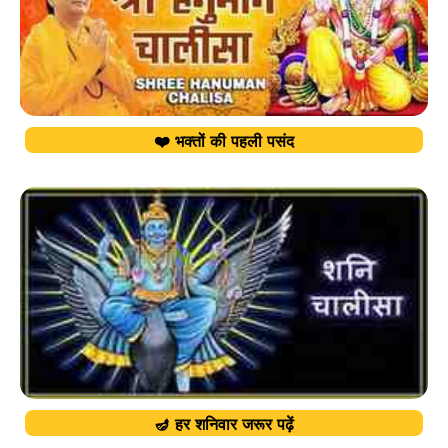
❤️ भक्तों की पहली पसंद
🪔 हर शनिवार जरूर पढ़ें