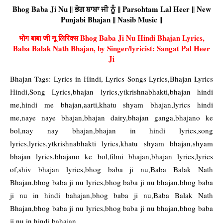
Bhog Baba Ji Nu || ਭੋਗ ਬਾਬਾ ਜੀ ਨੂੰ || Parsohtam Lal Heer || New
Punjabi Bhajan || Nasib Music ||
भोग बाबा जी नू लिरिक्स Bhog Baba Ji Nu Hindi Bhajan Lyrics,
Baba Balak Nath Bhajan, by Singer/lyricist: Sangat Pal Heer
Ji
Bhajan Tags: Lyrics in Hindi, Lyrics Songs Lyrics,Bhajan Lyrics
Hindi,Song Lyrics,bhajan lyrics,ytkrishnabhakti,bhajan hindi
me,hindi me bhajan,aarti,khatu shyam bhajan,lyrics hindi
me,naye naye bhajan,bhajan dairy,bhajan ganga,bhajano ke
bol,nay nay bhajan,bhajan in hindi lyrics,song
lyrics,lyrics,ytkrishnabhakti lyrics,khatu shyam bhajan,shyam
bhajan lyrics,bhajano ke bol,filmi bhajan,bhajan lyrics,lyrics
of,shiv bhajan lyrics,bhog baba ji nu,Baba Balak Nath
Bhajan,bhog baba ji nu lyrics,bhog baba ji nu bhajan,bhog baba
ji nu in hindi bahajan,bhog baba ji nu,Baba Balak Nath
Bhajan,bhog baba ji nu lyrics,bhog baba ji nu bhajan,bhog baba
ji nu in hindi bahajan.