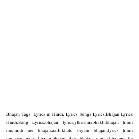
Bhajan Tags: Lyrics in Hindi, Lyrics Songs Lyrics,Bhajan Lyrics
Hindi,Song Lyrics,bhajan lyrics,ytkrishnabhakti,bhajan hindi
me,hindi me bhajan,aarti,khatu shyam bhajan,lyrics hindi
me,naye naye bhajan,bhajan dairy,bhajan ganga,bhajano ke