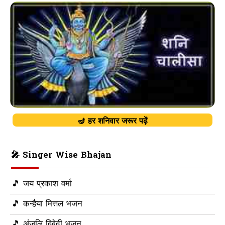
🪔 हर शनिवार जरूर पढ़ें
🎤 Singer Wise Bhajan
🎵 जय प्रकाश वर्मा
🎵 कन्हैया मित्तल भजन
🎵 अंजलि द्विवेदी भजन