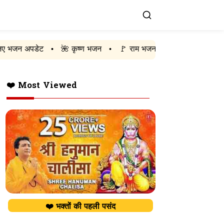
🌺 कृष्ण भजन
🚩 राम भजन
🔱 शिव भजन
❤️ हनुमान भ
•
•
•
•
❤️ Most Viewed
❤️ भक्तों की पहली पसंद