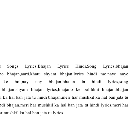
 Songs Lyrics,Bhajan Lyrics Hindi,Song Lyrics,bhajan
 me bhajan,aarti,khatu shyam bhajan,lyrics hindi me,naye naye
ano ke bol,nay nay bhajan,bhajan in hindi lyrics,song
am bhajan,shyam bhajan lyrics,bhajano ke bol,filmi bhajan,bhajan
il ka hal ban jata tu hindi bhajan,meri har mushkil ka hal ban jata tu
ndi bhajan,meri har mushkil ka hal ban jata tu hindi lyrics,meri har
r mushkil ka hal ban jata tu lyrics.