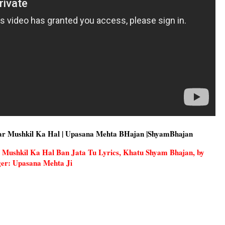
 Meri Har Mushkil Ka Hal | Upasana Mehta BHajan |ShyamBhajan
i Har Mushkil Ka Hal Ban Jata Tu Lyrics, Khatu Shyam Bhajan, by
ger: Upasana Mehta Ji