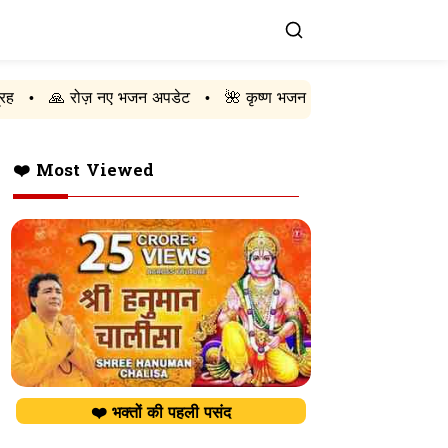
 नए भजन अपडेट
🌺 कृष्ण भजन
🚩 राम भजन
🔱 शिव भजन
•
•
•
❤️ Most Viewed
❤️ भक्तों की पहली पसंद