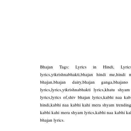
Bhajan Tags: Lyrics in Hindi, Lyrics
lyrics,ytkrishnabhakti,bhajan hindi me,hindi
bhajan,bhajan dairy,bhajan ganga,bhaj
lyrics,lyrics,ytkrishnabhakti lyrics,khatu shy
lyrics,lyrics of,shiv bhajan lyrics,kabhi naa
hindi,kabhi naa kabhi kahi mera shyam trendin
kabhi kahi mera shyam lyrics,kabhi naa kabhi ka
bhajan lyrics.