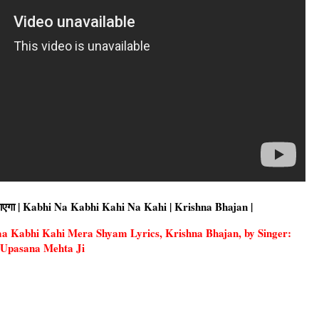
ोना आएगा | Kabhi Na Kabhi Kahi Na Kahi | Krishna Bhajan |
bhi Naa Kabhi Kahi Mera Shyam Lyrics, Krishna Bhajan, by Singer:
Upasana Mehta Ji