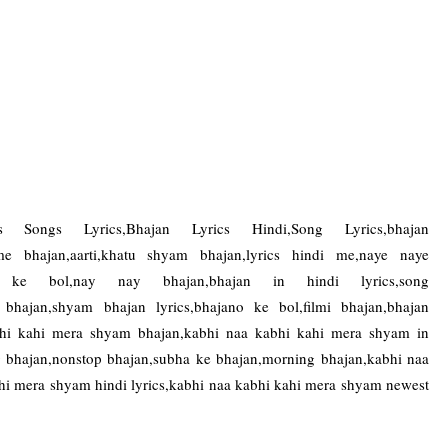
 Songs Lyrics,Bhajan Lyrics Hindi,Song Lyrics,bhajan
 me bhajan,aarti,khatu shyam bhajan,lyrics hindi me,naye naye
ano ke bol,nay nay bhajan,bhajan in hindi lyrics,song
am bhajan,shyam bhajan lyrics,bhajano ke bol,filmi bhajan,bhajan
 kabhi kahi mera shyam bhajan,kabhi naa kabhi kahi mera shyam in
g bhajan,nonstop bhajan,subha ke bhajan,morning bhajan,kabhi naa
hi mera shyam hindi lyrics,kabhi naa kabhi kahi mera shyam newest