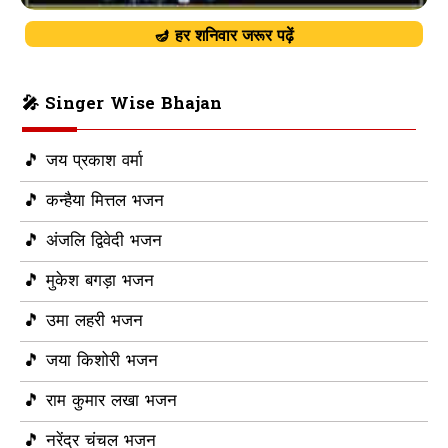
🪔 हर शनिवार जरूर पढ़ें
🎤 Singer Wise Bhajan
🎵 जय प्रकाश वर्मा
🎵 कन्हैया मित्तल भजन
🎵 अंजलि द्विवेदी भजन
🎵 मुकेश बगड़ा भजन
🎵 उमा लहरी भजन
🎵 जया किशोरी भजन
🎵 राम कुमार लखा भजन
🎵 नरेंद्र चंचल भजन