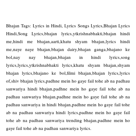
Bhajan Tags: Lyrics in Hindi, Lyrics Songs Lyrics,Bhajan Lyrics
Hindi,Song Lyrics,bhajan lyrics,ytkrishnabhakti,bhajan hindi
me,hindi me bhajan,aarti,khatu shyam bhajan,lyrics hindi
me,naye naye bhajan,bhajan dairy,bhajan ganga,bhajano ke
bol,nay nay bhajan,bhajan in hindi lyrics,song
lyrics,lyrics,ytkrishnabhakti lyrics,khatu shyam bhajan,shyam
bhajan lyrics,bhajano ke bol,filmi bhajan,bhajan lyrics,lyrics
of,shiv bhajan lyrics,padhne mein ho gaye fail tohe ab na padhau
sanwariya hindi bhajan,padhne mein ho gaye fail tohe ab na
padhau sanwariya bhajan,padhne mein ho gaye fail tohe ab na
padhau sanwariya in hindi bhajan,padhne mein ho gaye fail tohe
ab na padhau sanwariya hindi lyrics,padhne mein ho gaye fail
tohe ab na padhau sanwariya trending bhajan,padhne mein ho
gaye fail tohe ab na padhau sanwariya lyrics.