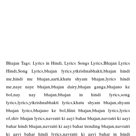
Bhajan Tags: Lyrics in Hindi, Lyrics Songs Lyrics,Bhajan Lyrics
Hindi,Song Lyrics,bhajan lyrics,ytkrishnabhakti,bhajan hindi
me,hindi me bhajan,aarti,khatu shyam bhajan,lyrics hindi
me,naye naye bhajan,bhajan dairy,bhajan ganga,bhajano ke
bol,nay nay bhajan,bhajan in hindi lyrics,song
lyrics,lyrics,ytkrishnabhakti lyrics,khatu shyam bhajan,shyam
bhajan lyrics,bhajano ke bol,filmi bhajan,bhajan lyrics,lyrics
of,shiv bhajan lyrics,navratri ki aayi bahar bhajan,navratri ki aayi
bahar hindi bhajan,navratri ki aayi bahar trending bhajan,navratri
ki aayi bahar hindi lyrics,navratri ki aayi bahar in hindi