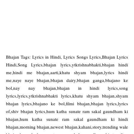
Bhajan Tags: Lyrics in Hindi, Lyrics Songs Lyrics,Bhajan Lyrics
Hindi,Song Lyrics,bhajan lyrics,ytkrishnabhakti,bhajan hindi
me,hindi me bhajan,aarti,khatu shyam bhajan,lyrics hindi
me,naye naye bhajan,bhajan dairy,bhajan ganga,bhajano ke
bol,nay nay bhajan,bhajan in hindi lyrics,song
lyrics,lyrics,ytkrishnabhakti lyrics,khatu shyam bhajan,shyam
bhajan lyrics,bhajano ke bol,filmi bhajan,bhajan lyrics,lyrics
of,shiv bhajan lyrics,hum katha sunate ram sakal gaundham ki
bhajan,hum katha sunate ram sakal gaundham ki hindi
bhajan,morning bhajan,newest bhajan,kahani,story,trending wale