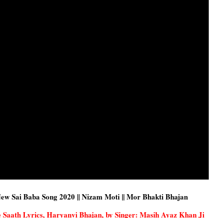
New Sai Baba Song 2020 || Nizam Moti || Mor Bhakti Bhajan
Hee Saath Lyrics, Haryanvi Bhajan, by Singer: Masih Ayaz Khan Ji