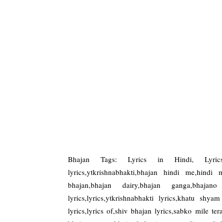
Bhajan Tags: Lyrics in Hindi, Lyrics
lyrics,ytkrishnabhakti,bhajan hindi me,hindi
bhajan,bhajan dairy,bhajan ganga,bhaj
lyrics,lyrics,ytkrishnabhakti lyrics,khatu shy
lyrics,lyrics of,shiv bhajan lyrics,sabko mile t