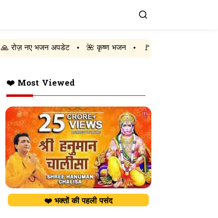
न अपडेट
🌺 कृष्ण भजन
🚩 राम भजन
🔱 शिव भजन
❤️ ह
•
•
•
•
❤️ Most Viewed
❤️ भक्तों की पहली पसंद