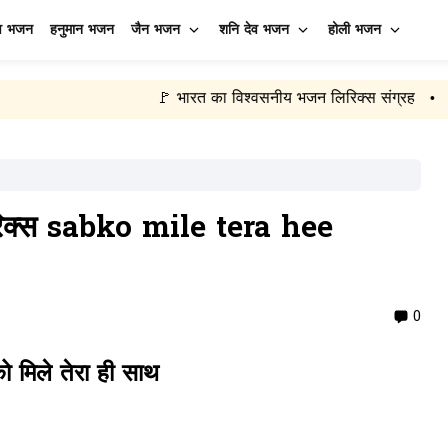
व भजन
हनुमान भजन
जैन भजन
शनि देव भजन
होली भजन
🚩 भारत का विश्वसनीय भजन लिरिक्स संग्रह
🙏 रोज़ नए भज
•
िरिक्स sabko mile tera hee
0
 मिले तेरा ही साथ