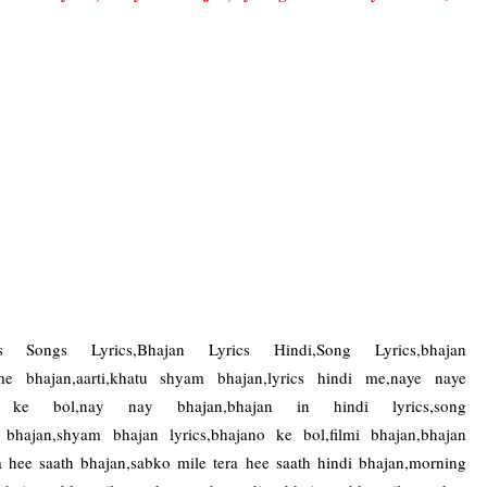
 Songs Lyrics,Bhajan Lyrics Hindi,Song Lyrics,bhajan
 me bhajan,aarti,khatu shyam bhajan,lyrics hindi me,naye naye
ano ke bol,nay nay bhajan,bhajan in hindi lyrics,song
am bhajan,shyam bhajan lyrics,bhajano ke bol,filmi bhajan,bhajan
era hee saath bhajan,sabko mile tera hee saath hindi bhajan,morning