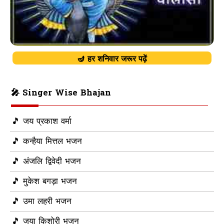
🪔 हर शनिवार जरूर पढ़ें
🎤 Singer Wise Bhajan
🎵 जय प्रकाश वर्मा
🎵 कन्हैया मित्तल भजन
🎵 अंजलि द्विवेदी भजन
🎵 मुकेश बगड़ा भजन
🎵 उमा लहरी भजन
🎵 जया किशोरी भजन