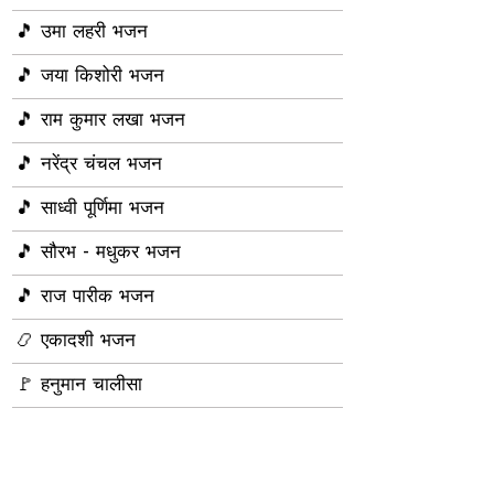
🎵 उमा लहरी भजन
🎵 जया किशोरी भजन
🎵 राम कुमार लखा भजन
🎵 नरेंद्र चंचल भजन
🎵 साध्वी पूर्णिमा भजन
🎵 सौरभ - मधुकर भजन
🎵 राज पारीक भजन
📿 एकादशी भजन
, आरती, चालीसा और धार्मिक जानकारी आपके लिए उपयोगी है, तो कृपया हम
🚩 हनुमान चालीसा