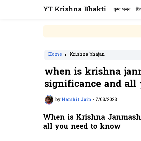
YT Krishna Bhakti
कृष्ण भजन
शि
Home
Krishna bhajan
when is krishna janm
significance and al
by
Harshit Jain
-
7/03/2023
When is Krishna Janmashta
all you need to know