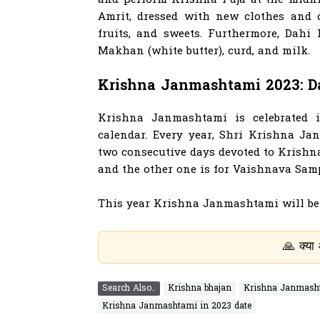
and perform Krishna Puja at the midni
Amrit, dressed with new clothes and 
fruits, and sweets. Furthermore, Dah
Makhan (white butter), curd, and milk.
Krishna Janmashtami 2023: D
Krishna Janmashtami is celebrated 
calendar. Every year, Shri Krishna Jan
two consecutive days devoted to Krishn
and the other one is for Vaishnava Sam
This year Krishna Janmashtami will be
🙏 क्या आपको हमारे भजन
Search Also..
Krishna bhajan
Krishna Janmash
Krishna Janmashtami in 2023 date