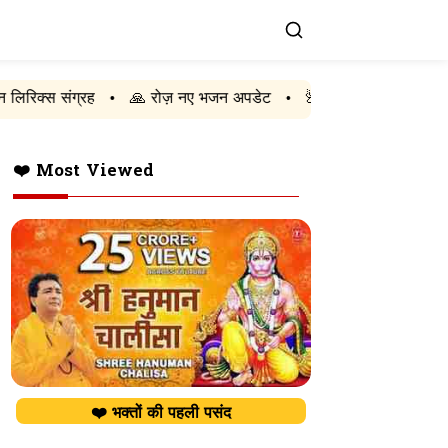
ह
🙏 रोज़ नए भजन अपडेट
🌺 कृष्ण भजन
🚩 राम भजन
•
•
•
•
❤️ Most Viewed
❤️ भक्तों की पहली पसंद