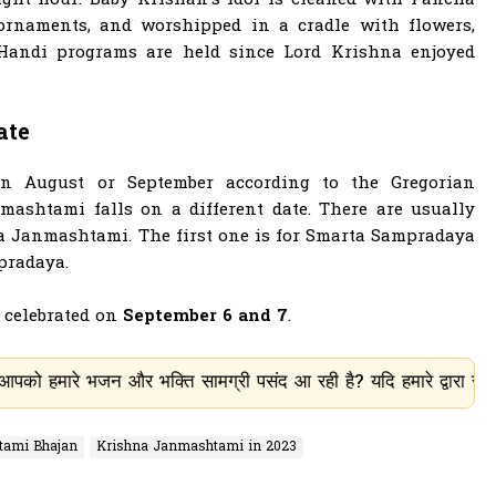
ght hour. Baby Krishan's idol is cleaned with Pancha
ornaments, and worshipped in a cradle with flowers,
i Handi programs are held since Lord Krishna enjoyed
ate
in August or September according to the Gregorian
mashtami falls on a different date. There are usually
a Janmashtami. The first one is for Smarta Sampradaya
pradaya.
 celebrated on
September 6 and 7
.
 और भक्ति सामग्री पसंद आ रही है? यदि हमारे द्वारा साझा किए गए भजन
tami Bhajan
Krishna Janmashtami in 2023