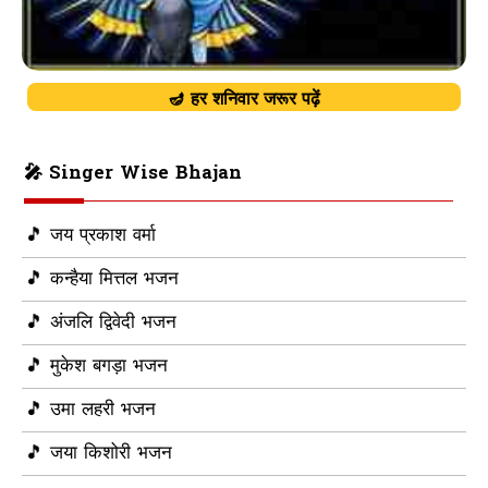
🪔 हर शनिवार जरूर पढ़ें
🎤 Singer Wise Bhajan
🎵 जय प्रकाश वर्मा
🎵 कन्हैया मित्तल भजन
🎵 अंजलि द्विवेदी भजन
🎵 मुकेश बगड़ा भजन
🎵 उमा लहरी भजन
🎵 जया किशोरी भजन