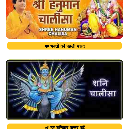
❤️ भक्तों की पहली पसंद
🪔 हर शनिवार जरूर पढ़ें