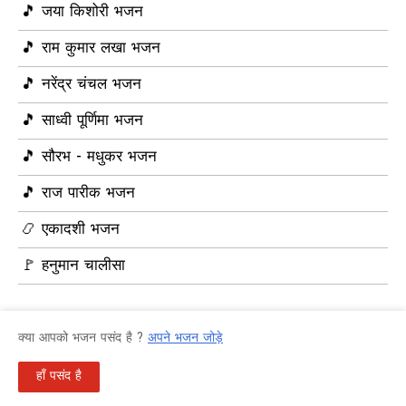
🎵 जया किशोरी भजन
🎵 राम कुमार लखा भजन
🎵 नरेंद्र चंचल भजन
🎵 साध्वी पूर्णिमा भजन
🎵 सौरभ - मधुकर भजन
🎵 राज पारीक भजन
📿 एकादशी भजन
🚩 हनुमान चालीसा
क्या आपको भजन पसंद है ?
अपने भजन जोड़े
Add Bhajans
About US
Privacy Policy
Sitemap
हाँ पसंद है
Copyright ©
2021
Harshit Jain