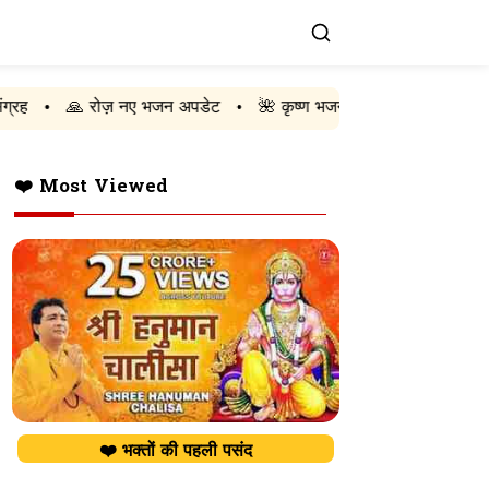
रोज़ नए भजन अपडेट
🌺 कृष्ण भजन
🚩 राम भजन
🔱 शिव भज
•
•
•
❤️ Most Viewed
❤️ भक्तों की पहली पसंद