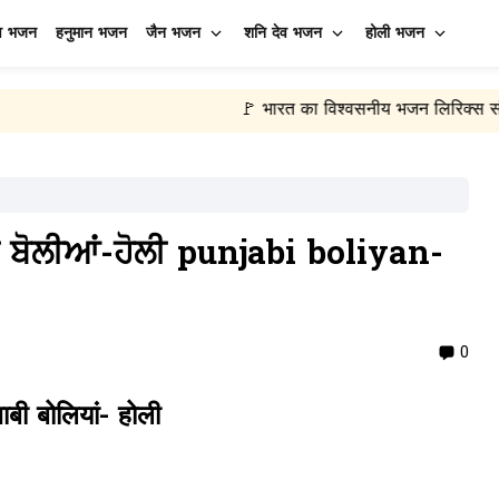
व भजन
हनुमान भजन
जैन भजन
शनि देव भजन
होली भजन
🚩 भारत का विश्वसनीय भजन लिरिक्स संग्रह
🙏 
•
ਾਬੀ ਬੋਲੀਆਂ-ਹੋਲੀ punjabi boliyan-
0
ाबी बोलियां- होली