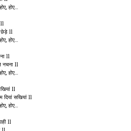
होए, होए...
ll
ेड़े ll
होए, होए...
ना ll
े नचना ll
होए, होए...
खियां ll
म दियां सखियां ll
होए, होए...
ाही ll
 ll