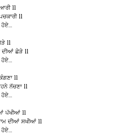
 ਆਰੀ ll
ਪਿਚਕਾਰੀ ll
 ਹੋਏ...
ੜੇ ll
 ਦੀਆਂ ਛੇੜੇ ll
 ਹੋਏ...
ਕੰਗਣਾ ll
ਹਨੇ ਨੱਚਣਾ ll
 ਹੋਏ...
ਂ ਪੱਖੀਆਂ ll
 ਸ਼ਾਮ ਦੀਆਂ ਸਖੀਆਂ ll
 ਹੋਏ...