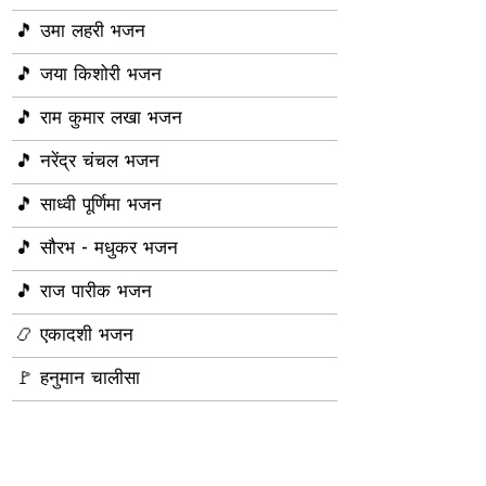
🎵 उमा लहरी भजन
🎵 जया किशोरी भजन
🎵 राम कुमार लखा भजन
🎵 नरेंद्र चंचल भजन
🎵 साध्वी पूर्णिमा भजन
🎵 सौरभ - मधुकर भजन
🎵 राज पारीक भजन
📿 एकादशी भजन
🚩 हनुमान चालीसा