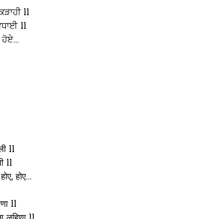
ਕੜਾਹੀ ll
 ਵਧਾਈ ll
 ਹੋਏ...
ली ll
ी ll
 होए, होए...
णा ll
ना लहिणा ll