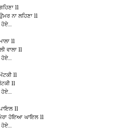
ਗਹਿਣਾ ll
ੀ ਉਮਰ ਨਾ ਲਹਿਣਾ ll
 ਹੋਏ...
ਮਾਲਾ ll
ਲੀ ਵਾਲਾ ll
 ਹੋਏ...
ੱਟਕੀ ll
ਅੱਟਕੀ ll
 ਹੋਏ...
 ਪਾਇਲ ll
ਲ ਮੇਰਾ ਹੋਇਆ ਘਾਇਲ ll
 ਹੋਏ...