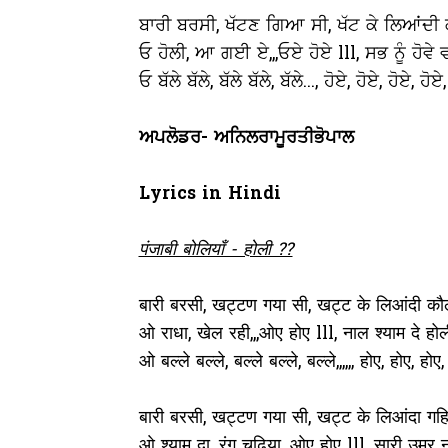
ਬਾਰੀ ਬਰਸੀ, ਖੱਟਣ ਗਿਆ ਸੀ, ਖੱਟ ਕੇ ਲਿਆਂਦੀ 
ਓ ਹੋਲੀ, ਆ ਗਈ ਏ,,,ਓਏ ਹੋਏ lll, ਸਭ ਨੂੰ ਹੋਵੇ
ਓ ਬੱਲੇ ਬੱਲੇ, ਬੱਲੇ ਬੱਲੇ, ਬੱਲੇ..., ਹੋਏ, ਹੋਏ, ਹੋਏ, ਹੋਏ,
ਅਪਲੋਡਰ- ਅਨਿਲਰਾਮੂਰਤੀਭੋਪਾਲ
Lyrics in Hindi
पंजाबी बोलियाँ - होली ??
बारी बरसी, खट्टण गया सी, खट्ट के लिआंदी कौ
ओ राधा, खेल रही,,,ओए होए lll, नाल श्याम दे होल
ओ बल्ले बल्ले, बल्ले बल्ले, बल्ले,,,,,, होए, होए, होए,
बारी बरसी, खट्टण गया सी, खट्ट के लिआंदा गहि
ओ श्याम दा, रंग चढ़िया,,,ओए होए lll, सारी उमर 