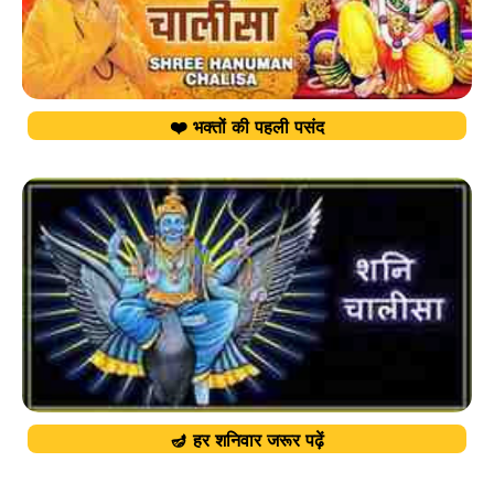
❤️ भक्तों की पहली पसंद
🪔 हर शनिवार जरूर पढ़ें