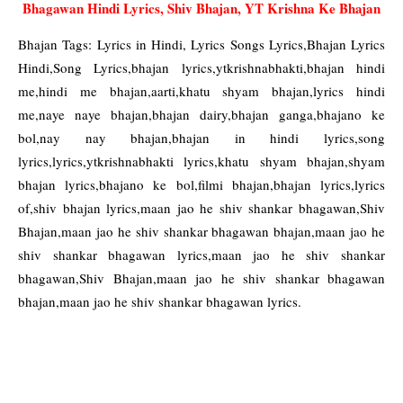
Bhagawan Hindi Lyrics, Shiv Bhajan, YT Krishna Ke Bhajan
Bhajan Tags: Lyrics in Hindi, Lyrics Songs Lyrics,Bhajan Lyrics
Hindi,Song Lyrics,bhajan lyrics,ytkrishnabhakti,bhajan hindi
me,hindi me bhajan,aarti,khatu shyam bhajan,lyrics hindi
me,naye naye bhajan,bhajan dairy,bhajan ganga,bhajano ke
bol,nay nay bhajan,bhajan in hindi lyrics,song
lyrics,lyrics,ytkrishnabhakti lyrics,khatu shyam bhajan,shyam
bhajan lyrics,bhajano ke bol,filmi bhajan,bhajan lyrics,lyrics
of,shiv bhajan lyrics,maan jao he shiv shankar bhagawan,Shiv
Bhajan,maan jao he shiv shankar bhagawan bhajan,maan jao he
shiv shankar bhagawan lyrics,maan jao he shiv shankar
bhagawan,Shiv Bhajan,maan jao he shiv shankar bhagawan
bhajan,maan jao he shiv shankar bhagawan lyrics.