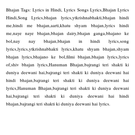
Bhajan Tags: Lyrics in Hindi, Lyrics Songs Lyrics,Bhajan Lyrics
Hindi,Song Lyrics,bhajan lyrics,ytkrishnabhakti,bhajan hindi
me,hindi me bhajan,aarti,khatu shyam bhajan,lyrics hindi
me,naye naye bhajan,bhajan dairy,bhajan ganga,bhajano ke
bol,nay nay bhajan,bhajan in hindi lyrics,song
lyrics,lyrics,ytkrishnabhakti lyrics,khatu shyam bhajan,shyam
bhajan lyrics,bhajano ke bol,filmi bhajan,bhajan lyrics,lyrics
of,shiv bhajan lyrics,Hanuman Bhajan,bajrangi teri shakti ki
duniya deewani hai,bajrangi teri shakti ki duniya deewani hai
hindi bhajan,bajrangi teri shakti ki duniya deewani hai
lyrics,Hanuman Bhajan,bajrangi teri shakti ki duniya deewani
hai,bajrangi teri shakti ki duniya deewani hai hindi
bhajan,bajrangi teri shakti ki duniya deewani hai lyrics.