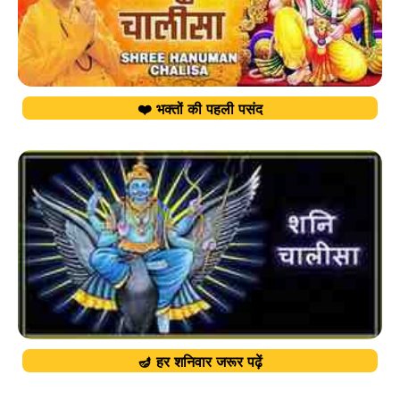
❤️ भक्तों की पहली पसंद
🪔 हर शनिवार जरूर पढ़ें