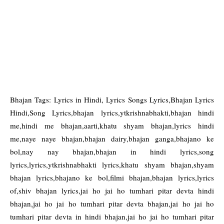
Bhajan Tags: Lyrics in Hindi, Lyrics Songs Lyrics,Bhajan Lyrics
Hindi,Song Lyrics,bhajan lyrics,ytkrishnabhakti,bhajan hindi
me,hindi me bhajan,aarti,khatu shyam bhajan,lyrics hindi
me,naye naye bhajan,bhajan dairy,bhajan ganga,bhajano ke
bol,nay nay bhajan,bhajan in hindi lyrics,song
lyrics,lyrics,ytkrishnabhakti lyrics,khatu shyam bhajan,shyam
bhajan lyrics,bhajano ke bol,filmi bhajan,bhajan lyrics,lyrics
of,shiv bhajan lyrics,jai ho jai ho tumhari pitar devta hindi
bhajan,jai ho jai ho tumhari pitar devta bhajan,jai ho jai ho
tumhari pitar devta in hindi bhajan,jai ho jai ho tumhari pitar