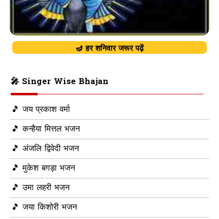
🪔 हर शनिवार जरूर पढ़ें
🎤 Singer Wise Bhajan
🎵 जय प्रकाश वर्मा
🎵 कन्हैया मित्तल भजन
🎵 अंजलि द्विवेदी भजन
🎵 मुकेश बगड़ा भजन
🎵 उमा लहरी भजन
🎵 जया किशोरी भजन