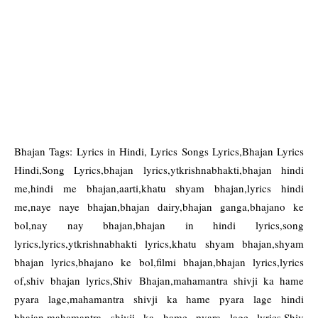
Bhajan Tags: Lyrics in Hindi, Lyrics Songs Lyrics,Bhajan Lyrics
Hindi,Song Lyrics,bhajan lyrics,ytkrishnabhakti,bhajan hindi
me,hindi me bhajan,aarti,khatu shyam bhajan,lyrics hindi
me,naye naye bhajan,bhajan dairy,bhajan ganga,bhajano ke
bol,nay nay bhajan,bhajan in hindi lyrics,song
lyrics,lyrics,ytkrishnabhakti lyrics,khatu shyam bhajan,shyam
bhajan lyrics,bhajano ke bol,filmi bhajan,bhajan lyrics,lyrics
of,shiv bhajan lyrics,Shiv Bhajan,mahamantra shivji ka hame
pyara lage,mahamantra shivji ka hame pyara lage hindi
bhajan,mahamantra shivji ka hame pyara lage lyrics,Shiv