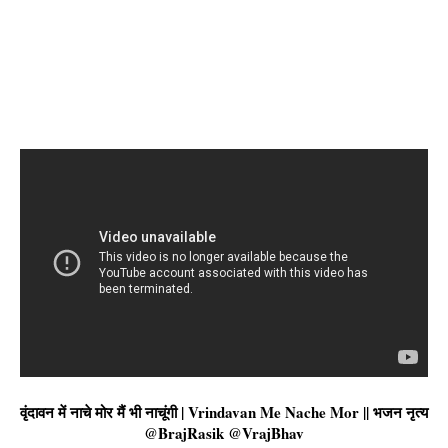
वृंदावन में नाचे मोर मैं भी नाचूंगी | Vrindavan Me Nache Mor || भजन नृत्य
@BrajRasik @VrajBhav