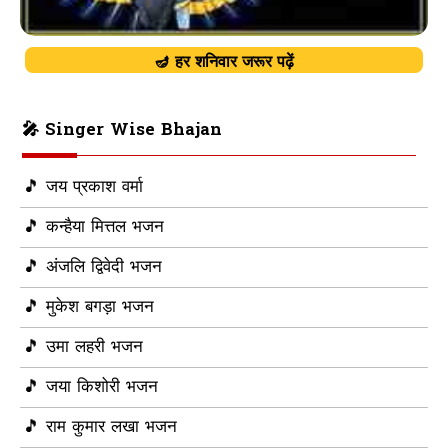
🪔 हर शनिवार जरूर पढ़ें
🎤 Singer Wise Bhajan
🎵 जय प्रकाश वर्मा
🎵 कन्हैया मित्तल भजन
🎵 अंजलि द्विवेदी भजन
🎵 मुकेश बगड़ा भजन
🎵 उमा लहरी भजन
🎵 जया किशोरी भजन
🎵 राम कुमार लखा भजन