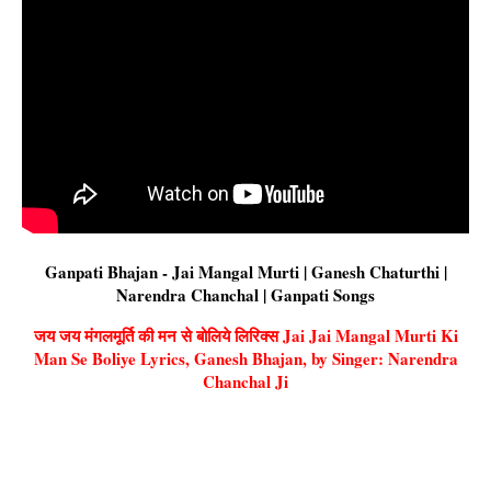
Ganpati Bhajan - Jai Mangal Murti | Ganesh Chaturthi |
Narendra Chanchal | Ganpati Songs
जय जय मंगलमूर्ति की मन से बोलिये लिरिक्स Jai Jai Mangal Murti Ki
Man Se Boliye Lyrics, Ganesh Bhajan, by Singer: Narendra
Chanchal Ji