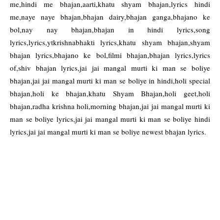
me,hindi me bhajan,aarti,khatu shyam bhajan,lyrics hindi
me,naye naye bhajan,bhajan dairy,bhajan ganga,bhajano ke
bol,nay nay bhajan,bhajan in hindi lyrics,song
lyrics,lyrics,ytkrishnabhakti lyrics,khatu shyam bhajan,shyam
bhajan lyrics,bhajano ke bol,filmi bhajan,bhajan lyrics,lyrics
of,shiv bhajan lyrics,jai jai mangal murti ki man se boliye
bhajan,jai jai mangal murti ki man se boliye in hindi,holi special
bhajan,holi ke bhajan,khatu Shyam Bhajan,holi geet,holi
bhajan,radha krishna holi,morning bhajan,jai jai mangal murti ki
man se boliye lyrics,jai jai mangal murti ki man se boliye hindi
lyrics,jai jai mangal murti ki man se boliye newest bhajan lyrics.