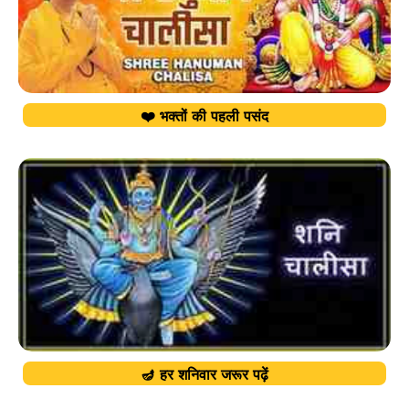
❤️ भक्तों की पहली पसंद
🪔 हर शनिवार जरूर पढ़ें