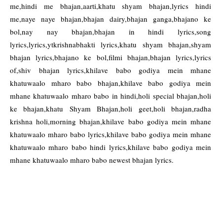
me,hindi me bhajan,aarti,khatu shyam bhajan,lyrics hindi
me,naye naye bhajan,bhajan dairy,bhajan ganga,bhajano ke
bol,nay nay bhajan,bhajan in hindi lyrics,song
lyrics,lyrics,ytkrishnabhakti lyrics,khatu shyam bhajan,shyam
bhajan lyrics,bhajano ke bol,filmi bhajan,bhajan lyrics,lyrics
of,shiv bhajan lyrics,khilave babo godiya mein mhane
khatuwaalo mharo babo bhajan,khilave babo godiya mein
mhane khatuwaalo mharo babo in hindi,holi special bhajan,holi
ke bhajan,khatu Shyam Bhajan,holi geet,holi bhajan,radha
krishna holi,morning bhajan,khilave babo godiya mein mhane
khatuwaalo mharo babo lyrics,khilave babo godiya mein mhane
khatuwaalo mharo babo hindi lyrics,khilave babo godiya mein
mhane khatuwaalo mharo babo newest bhajan lyrics.