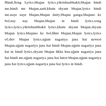
Hindi,Song Lyrics,bhajan lyrics,ytkrishnabhakti,bhajan hindi
me,hindi me bhajan,aarti,khatu shyam bhajan,lyrics hindi
me,naye naye bhajan,bhajan dairy,bhajan ganga,bhajano ke
bol,nay nay bhajan,bhajan in hindi lyrics,song
lyrics,lyrics,ytkrishnabhakti lyrics,khatu shyam bhajan,shyam
bhajan lyrics,bhajano ke bol,filmi bhajan,bhajan lyrics,lyrics
of,shiv bhajan lyrics,ujjain nagariya jana hai newest
bhajan,ujjain nagariya jana hai hindi bhajan,ujjain nagariya jana
hai in hindi lyrics,shyam bhajan likha hua,ujjain nagariya jana
hai hindi me,ujjain nagariya jana hai latest bhajan,ujjain nagariya
jana hai lyrics,ujjain nagariya jana hai lyrics in hindi.