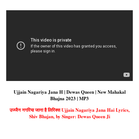
Ujjain Nagariya Jana H | Dewas Queen | New Mahakal
Bhajna 2023 | MP3
उज्जैन नगरिया जाना है लिरिक्स Ujjain Nagariya Jana Hai Lyrics,
Shiv Bhajan, by Singer: Dewas Queen Ji