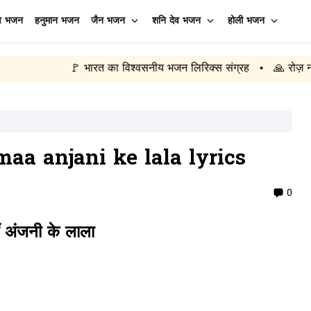
व भजन
हनुमान भजन
जैन भजन
शनि देव भजन
होली भजन
🚩 भारत का विश्वसनीय भजन लिरिक्स संग्रह
🙏 रोज़ नए भजन अपडेट
•
्स maa anjani ke lala lyrics
0
ाँ अंजनी के लाला