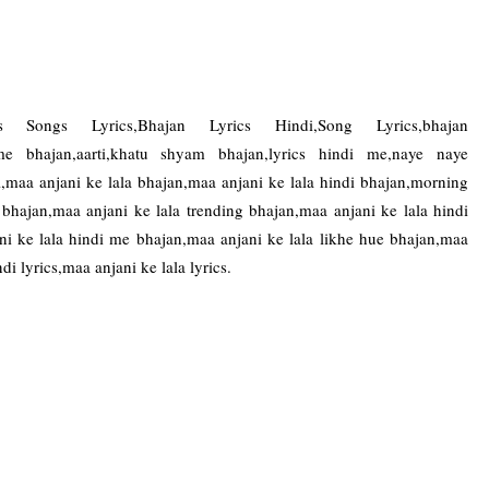
 Songs Lyrics,Bhajan Lyrics Hindi,Song Lyrics,bhajan
 me bhajan,aarti,khatu shyam bhajan,lyrics hindi me,naye naye
,maa anjani ke lala bhajan,maa anjani ke lala hindi bhajan,morning
 bhajan,maa anjani ke lala trending bhajan,maa anjani ke lala hindi
jani ke lala hindi me bhajan,maa anjani ke lala likhe hue bhajan,maa
ndi lyrics,maa anjani ke lala lyrics.