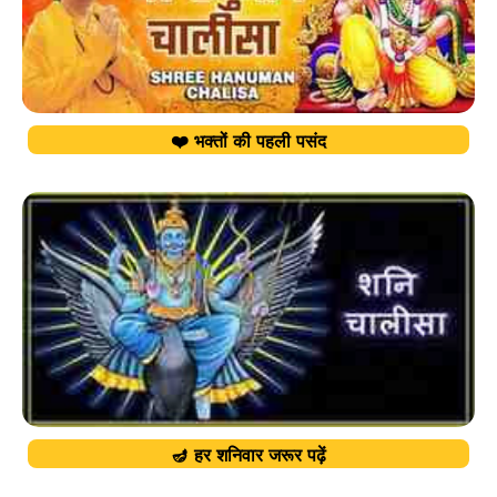
❤️ भक्तों की पहली पसंद
🪔 हर शनिवार जरूर पढ़ें