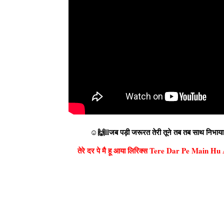
☺🙌llजब पड़ी जरूरत तेरी तूने तब तब साथ न
तेरे दर पे मै हू आया लिरिक्स Tere Dar Pe Mai