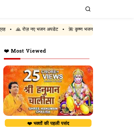
 नए भजन अपडेट
🌺 कृष्ण भजन
🚩 राम भजन
🔱 शिव भजन
•
•
•
❤️ Most Viewed
❤️ भक्तों की पहली पसंद