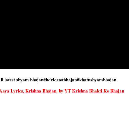
िभाया ll latest shyam bhajan#hdvideo#bhajan#khatushyambhajan
n Hu Aaya Lyrics, Krishna Bhajan, by YT Krishna Bhakti Ke Bhajan