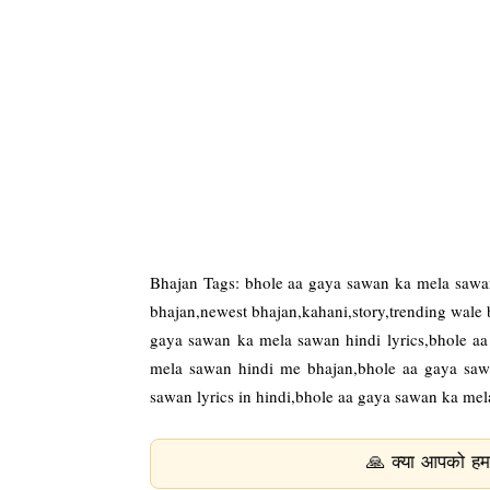
Bhajan Tags: bhole aa gaya sawan ka mela sawa
bhajan,newest bhajan,kahani,story,trending wale
gaya sawan ka mela sawan hindi lyrics,bhole aa
mela sawan hindi me bhajan,bhole aa gaya saw
sawan lyrics in hindi,bhole aa gaya sawan ka mel
🙏 क्या आपको हमारे भजन और भक्ति स