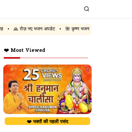
नए भजन अपडेट
🌺 कृष्ण भजन
🚩 राम भजन
🔱 शिव भजन
•
•
•
•
❤️ Most Viewed
❤️ भक्तों की पहली पसंद