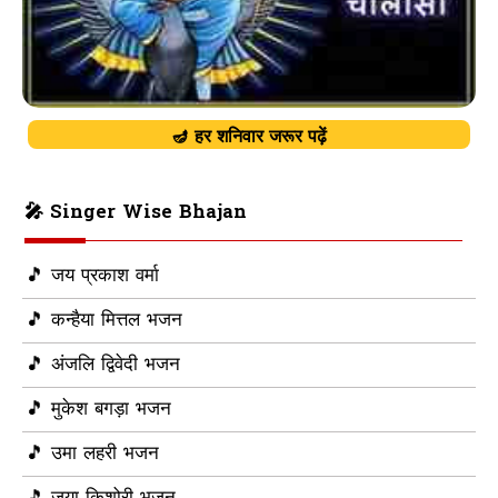
🪔 हर शनिवार जरूर पढ़ें
🎤 Singer Wise Bhajan
🎵 जय प्रकाश वर्मा
🎵 कन्हैया मित्तल भजन
🎵 अंजलि द्विवेदी भजन
🎵 मुकेश बगड़ा भजन
🎵 उमा लहरी भजन