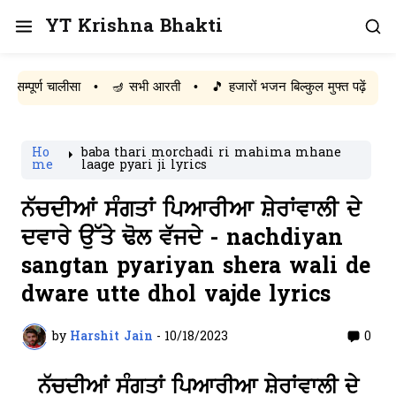
YT Krishna Bhakti
र्ण चालीसा
•
🪔 सभी आरती
•
🎵 हजारों भजन बिल्कुल मुफ्त पढ़ें
Ho
baba thari morchadi ri mahima mhane
me
laage pyari ji lyrics
ਨੱਚਦੀਆਂ ਸੰਗਤਾਂ ਪਿਆਰੀਆ ਸ਼ੇਰਾਂਵਾਲੀ ਦੇ
ਦਵਾਰੇ ਉੱਤੇ ਢੋਲ ਵੱਜਦੇ - nachdiyan
sangtan pyariyan shera wali de
dware utte dhol vajde lyrics
by
Harshit Jain
-
10/18/2023
0
ਨੱਚਦੀਆਂ ਸੰਗਤਾਂ ਪਿਆਰੀਆ ਸ਼ੇਰਾਂਵਾਲੀ ਦੇ