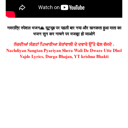
नवरात्रि स्पेशल भजन🙏 यूट्यूब पर पहली बार नया और खनकता हुआ माता का
भजन सुन कर नाचने पर मजबूर हो जाओगे
ਨੱਚਦੀਆਂ ਸੰਗਤਾਂ ਪਿਆਰੀਆ ਸ਼ੇਰਾਂਵਾਲੀ ਦੇ ਦਵਾਰੇ ਉੱਤੇ ਢੋਲ ਵੱਜਦੇ -
Nachdiyan Sangtan Pyariyan Shera Wali De Dware Utte Dhol
Vajde Lyrics, Durga Bhajan, YT krishna Bhakti