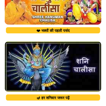
❤️ भक्तों की पहली पसंद
🪔 हर शनिवार जरूर पढ़ें