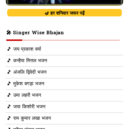
🪔 हर शनिवार जरूर पढ़ें
🎤 Singer Wise Bhajan
🎵 जय प्रकाश वर्मा
🎵 कन्हैया मित्तल भजन
🎵 अंजलि द्विवेदी भजन
🎵 मुकेश बगड़ा भजन
🎵 उमा लहरी भजन
🎵 जया किशोरी भजन
🎵 राम कुमार लखा भजन