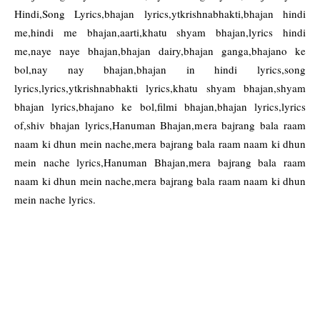
Hindi,Song Lyrics,bhajan lyrics,ytkrishnabhakti,bhajan hindi
me,hindi me bhajan,aarti,khatu shyam bhajan,lyrics hindi
me,naye naye bhajan,bhajan dairy,bhajan ganga,bhajano ke
bol,nay nay bhajan,bhajan in hindi lyrics,song
lyrics,lyrics,ytkrishnabhakti lyrics,khatu shyam bhajan,shyam
bhajan lyrics,bhajano ke bol,filmi bhajan,bhajan lyrics,lyrics
of,shiv bhajan lyrics,Hanuman Bhajan,mera bajrang bala raam
naam ki dhun mein nache,mera bajrang bala raam naam ki dhun
mein nache lyrics,Hanuman Bhajan,mera bajrang bala raam
naam ki dhun mein nache,mera bajrang bala raam naam ki dhun
mein nache lyrics.