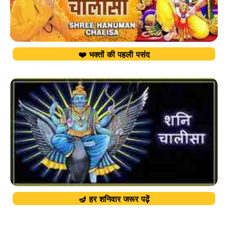
❤️ भक्तों की पहली पसंद
🪔 हर शनिवार जरूर पढ़ें