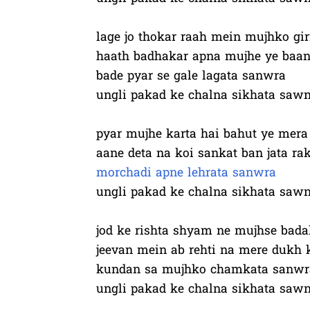
lage jo thokar raah mein mujhko gir
haath badhakar apna mujhe ye baan
bade pyar se gale lagata sanwra
ungli pakad ke chalna sikhata saw
pyar mujhe karta hai bahut ye mera
aane deta na koi sankat ban jata r
morchadi apne lehrata sanwra
ungli pakad ke chalna sikhata saw
jod ke rishta shyam ne mujhse bada
jeevan mein ab rehti na mere dukh k
kundan sa mujhko chamkata sanwr
ungli pakad ke chalna sikhata saw