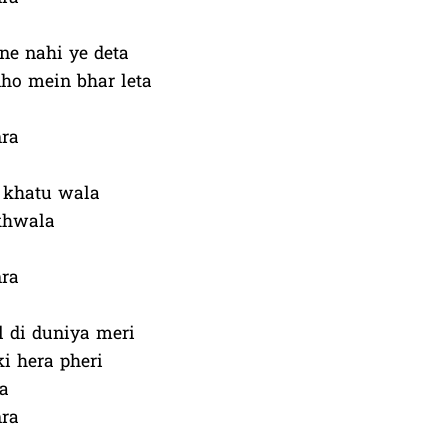
ne nahi ye deta
ho mein bhar leta
nra
 khatu wala
akhwala
nra
l di duniya meri
i hera pheri
a
nra