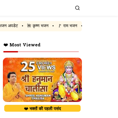
🌺 कृष्ण भजन
🚩 राम भजन
🔱 शिव भजन
❤️ हनुमान भजन
•
•
•
❤️ Most Viewed
❤️ भक्तों की पहली पसंद