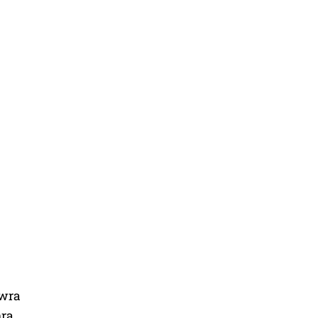
wra
nra