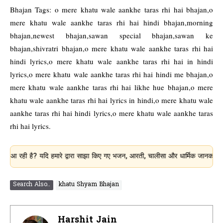
Bhajan Tags: o mere khatu wale aankhe taras rhi hai bhajan,o
mere khatu wale aankhe taras rhi hai hindi bhajan,morning
bhajan,newest bhajan,sawan special bhajan,sawan ke
bhajan,shivratri bhajan,o mere khatu wale aankhe taras rhi hai
hindi lyrics,o mere khatu wale aankhe taras rhi hai in hindi
lyrics,o mere khatu wale aankhe taras rhi hai hindi me bhajan,o
mere khatu wale aankhe taras rhi hai likhe hue bhajan,o mere
khatu wale aankhe taras rhi hai lyrics in hindi,o mere khatu wale
aankhe taras rhi hai hindi lyrics,o mere khatu wale aankhe taras
rhi hai lyrics.
है? यदि हमारे द्वारा साझा किए गए भजन, आरती, चालीसा और धार्मिक जानकारी आपके लिए 
Search Also..
khatu Shyam Bhajan
Harshit Jain