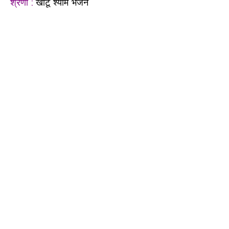
श्रेणी :
खाटू श्याम भजन