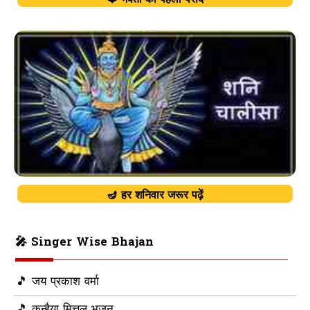
🪔 हर शनिवार जरूर पढ़ें
🎤 Singer Wise Bhajan
🎵 जय प्रकाश वर्मा
🎵 कन्हैया मित्तल भजन