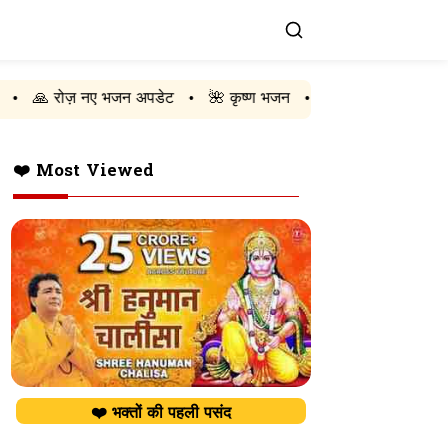
जन अपडेट
🌺 कृष्ण भजन
🚩 राम भजन
🔱 शिव भजन
❤️
•
•
•
•
❤️ Most Viewed
❤️ भक्तों की पहली पसंद