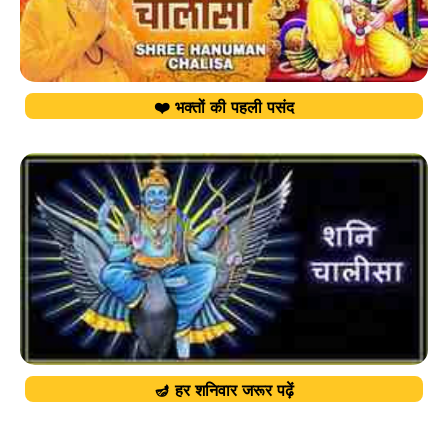
❤️ भक्तों की पहली पसंद
🪔 हर शनिवार जरूर पढ़ें