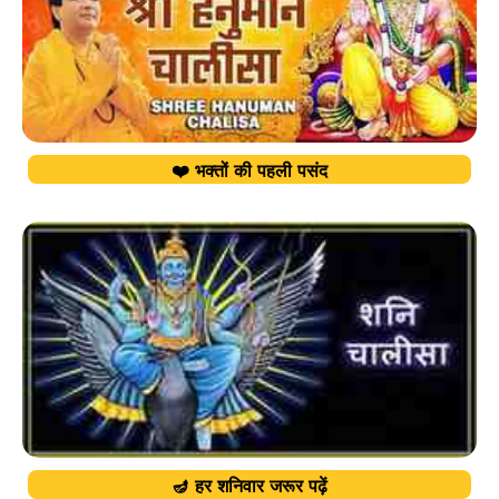
❤️ भक्तों की पहली पसंद
🪔 हर शनिवार जरूर पढ़ें