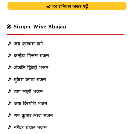
🪔 हर शनिवार जरूर पढ़ें
🎤 Singer Wise Bhajan
🎵 जय प्रकाश वर्मा
🎵 कन्हैया मित्तल भजन
🎵 अंजलि द्विवेदी भजन
🎵 मुकेश बगड़ा भजन
🎵 उमा लहरी भजन
🎵 जया किशोरी भजन
🎵 राम कुमार लखा भजन
🎵 नरेंद्र चंचल भजन